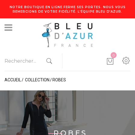
NOTRE BOUTIQUE EN LIGNE FERME SES PORTES. NOUS VOUS
REMERCIONS DE VOTRE FIDÉLITÉ. L’ÉQUIPE BLEU D’AZUR.
0
ACCUEIL
COLLECTION
ROBES
ROBES