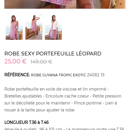
ROBE SEXY PORTEFEUILLE LÉOPARD
25,00 €
149,00 €
RÉFÉRENCE:
24082 15
ROBE GUYANA TROPIC EXOTIC
Robe portefeuille en voile de viscose et lin imprimé -
Bretelles ajustables - Encolure cache coeur - Petite pression
sur le décolleté pour le maintenir - Pince poitrine - Lien à
nouer à la taille pour ajuster la robe.
LONGUEUR T.36 à T.46
(épaule à ourlet) : 96 à 101 cm - La mannequin porte une T.38