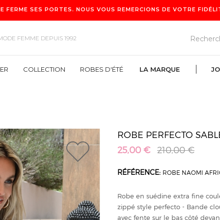
E FERME SES PORTES. NOUS VOUS REMERCIONS DE VOTRE FIDÉLITÉ
MODE FEMME DEPUIS 1992
VER
COLLECTION
ROBES D'ÉTÉ
LA MARQUE
JO
ROBES D'ÉTÉ
LA MARQUE
ROBE PERFECTO SABL
25,00 €
210,00 €
1
RÉFÉRENCE:
ROBE NAOMI AFRI
Robe en suédine extra fine coul
zippé style perfecto - Bande clo
avec fente sur le bas côté devan