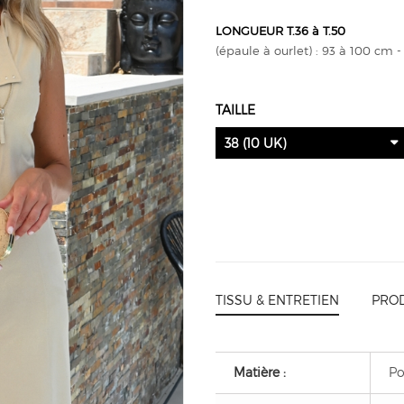
LONGUEUR T.36 à T.50
(épaule à ourlet) : 93 à 100 cm
TAILLE
38 (10 UK)
TISSU & ENTRETIEN
PROD
Matière :
Po