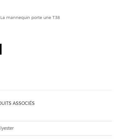
 - La mannequin porte une T.38
UITS ASSOCIÉS
lyester