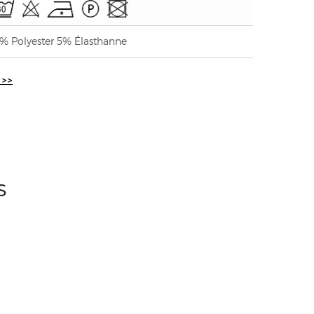
% Polyester 5% Élasthanne
 >>
S