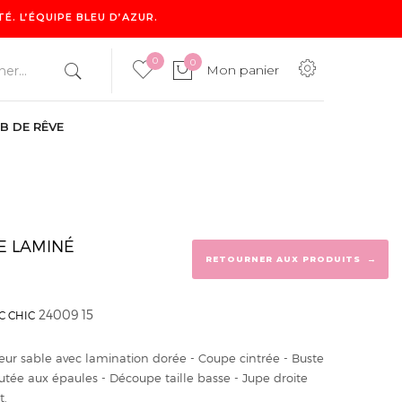
. L’ÉQUIPE BLEU D’AZUR.
0
0
Mon panier
B DE RÊVE
0
Mon panier
E LAMINÉ
→
RETOURNER AUX PRODUITS
24009 15
C CHIC
eur sable avec lamination dorée - Coupe cintrée - Buste
utée aux épaules - Découpe taille basse - Jupe droite
t.