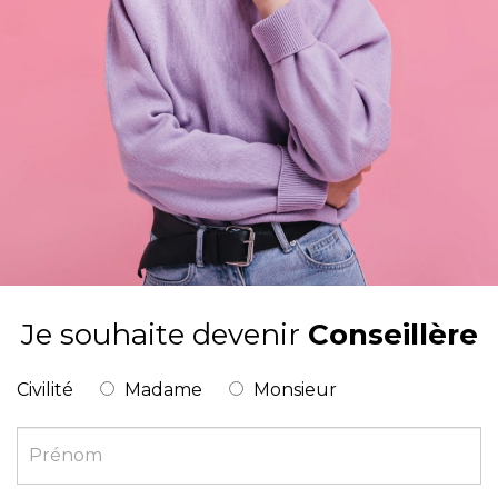
Je souhaite devenir
Conseillère
Si
Page
Civilité
Madame
Monsieur
vous
"Conseillères"
êtes
un
humain,