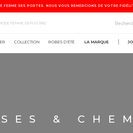
E FERME SES PORTES. NOUS VOUS REMERCIONS DE VOTRE FIDÉLITÉ
MODE FEMME DEPUIS 1992
VER
COLLECTION
ROBES D'ÉTÉ
LA MARQUE
JO
ROBES D'ÉTÉ
LA MARQUE
SES & CHE