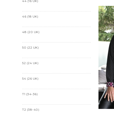
44 (16 UK)
46 (18 UK)
48 (20 UK)
50 (22 UK)
52 (24 UK)
54 (26 UK)
T1 (34-36)
T2 (38-40)