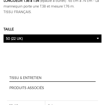
LONGUEUR T.36 à T.54
(épaule à ourlet) : 65 cm à 74 cm - La
mannequin porte une T.38 et mesure 1,76 m.
TISSU FRANÇAIS.
TAILLE
50 (22 UK)
TISSU & ENTRETIEN
PRODUITS ASSOCIÉS