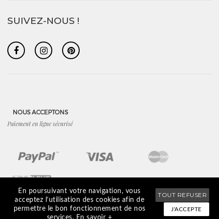
SUIVEZ-NOUS !
NOUS ACCEPTONS
Paiement en ligne sécurisé
En poursuivant votre navigation, vous
TOUT REFUSER
acceptez l’utilisation des cookies afin de
permettre le bon fonctionnement de nos
J'ACCEPTE
CGV
/
Mentions légales
/
Plan du site
/
Recherche boutique
services.
En savoir +