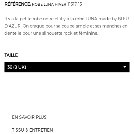
RÉFÉRENCE:
11517 15
ROBE LUNA HIVER
Il y a la petite robe noire et il y a la robe LUNA made by BLEU
D'AZUR. On craque pour sa coupe ample et ses manches en
dentelle pour une silhouette rock et féminine.
TAILLE
36 (8 UK)
EN SAVOIR PLUS
TISSU & ENTRETIEN