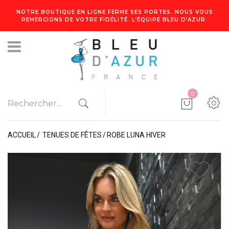
NOTRE BOUTIQUE EN LIGNE FERME SES PORTES. NOUS VOUS
REMERCIONS DE VOTRE FIDÉLITÉ. L’ÉQUIPE BLEU D’AZUR.
0
ACCUEIL
TENUES DE FÊTES
ROBE LUNA HIVER
1