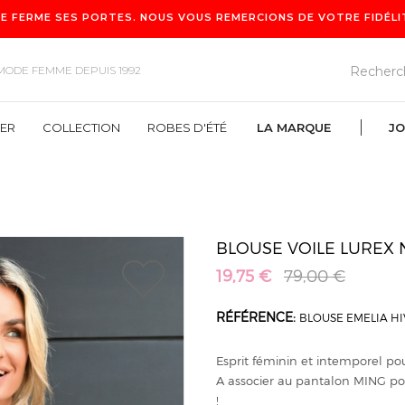
E FERME SES PORTES. NOUS VOUS REMERCIONS DE VOTRE FIDÉLITÉ
MODE FEMME DEPUIS 1992
VER
COLLECTION
ROBES D'ÉTÉ
LA MARQUE
JO
ROBES D'ÉTÉ
LA MARQUE
BLOUSE VOILE LUREX 
19,75 €
79,00 €
1
RÉFÉRENCE:
BLOUSE EMELIA H
Esprit féminin et intemporel pou
A associer au pantalon MING po
!