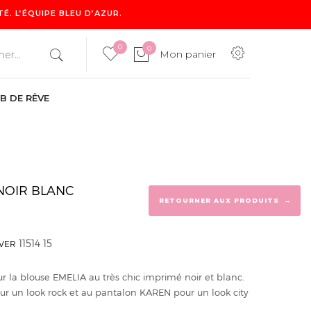
. L’ÉQUIPE BLEU D’AZUR.
0
0
Mon panier
B DE RÊVE
0
Mon panier
NOIR BLANC
→
RETOURNER AUX PRODUITS
11514 15
IVER
r la blouse EMELIA au très chic imprimé noir et blanc.
ur un look rock et au pantalon KAREN pour un look city