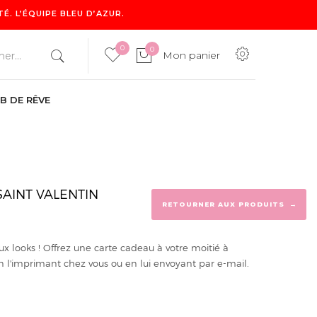
. L’ÉQUIPE BLEU D’AZUR.
0
0
Mon panier
B DE RÊVE
0
Mon panier
AINT VALENTIN
→
RETOURNER AUX PRODUITS
ux looks ! Offrez une carte cadeau à votre moitié à
en l'imprimant chez vous ou en lui envoyant par e-mail.