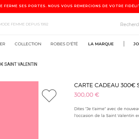
E FERME SES PORTES. NOUS VOUS REMERCIONS DE VOTRE FIDÉLITÉ
MODE FEMME DEPUIS 1992
VER
COLLECTION
ROBES D'ÉTÉ
LA MARQUE
JO
€ SAINT VALENTIN
ROBES D'ÉTÉ
LA MARQUE
CARTE CADEAU 300€ S
300,00 €
1
Dites "Je t'aime" avec de nouvea
l'occasion de la Saint Valentin 