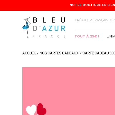
NOTRE BOUTIQUE EN LIGN
CRÉATEUR FRANÇAIS DE 
TOUT À 25€ !
L'HI
ACCUEIL
NOS CARTES CADEAUX
CARTE CADEAU 300
TOUT À 25€ !
L'HIVER
COLLECTION