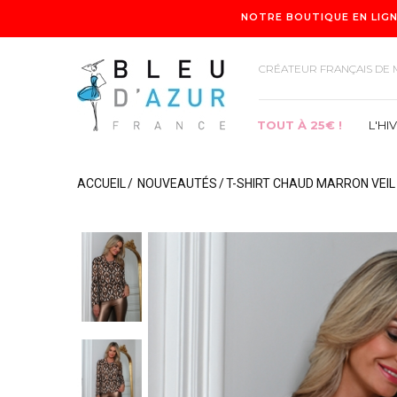
NOTRE BOUTIQUE EN LIGN
CRÉATEUR FRANÇAIS DE 
TOUT À 25€ !
L'HI
ACCUEIL
NOUVEAUTÉS
T-SHIRT CHAUD MARRON VEIL
TOUT À 25€ !
L'HIVER
COLLECTION