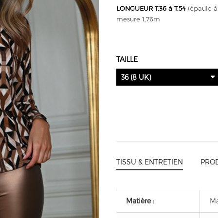
LONGUEUR T.36 à T.54
(épaule à
mesure 1,76m
TAILLE
36 (8 UK)
TISSU & ENTRETIEN
PROD
Matière :
Ma