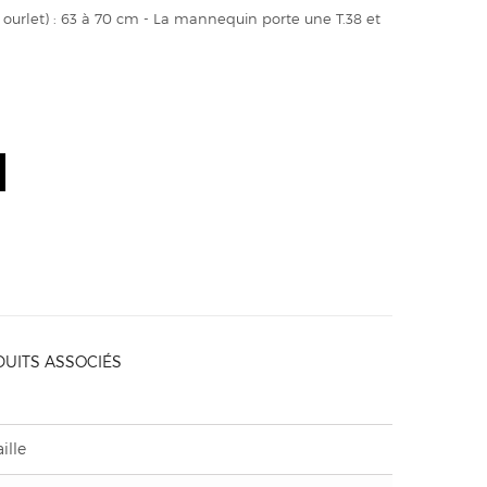
 ourlet) : 63 à 70 cm - La mannequin porte une T.38 et
UITS ASSOCIÉS
ille