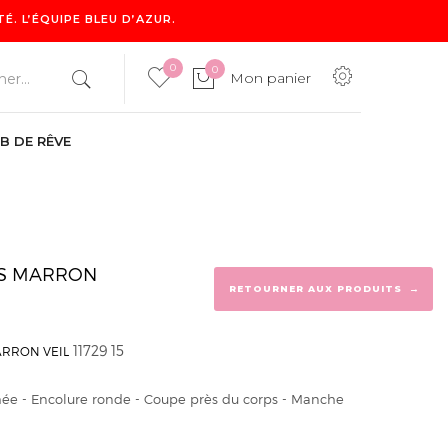
. L’ÉQUIPE BLEU D’AZUR.
0
0
Mon panier
B DE RÊVE
0
Mon panier
FS MARRON
→
RETOURNER AUX PRODUITS
11729 15
ARRON VEIL
mée - Encolure ronde - Coupe près du corps - Manche