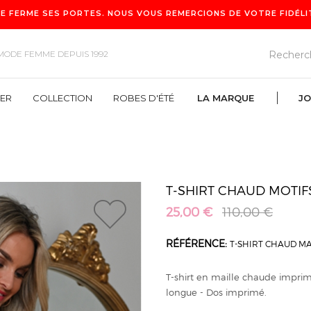
E FERME SES PORTES. NOUS VOUS REMERCIONS DE VOTRE FIDÉLITÉ
MODE FEMME DEPUIS 1992
VER
COLLECTION
ROBES D'ÉTÉ
LA MARQUE
JO
ROBES D'ÉTÉ
LA MARQUE
T-SHIRT CHAUD MOTI
25,00 €
110,00 €
1
RÉFÉRENCE:
T-SHIRT CHAUD M
T-shirt en maille chaude impri
longue - Dos imprimé.