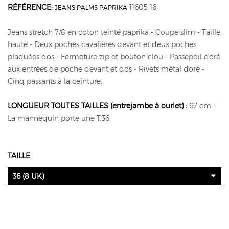
RÉFÉRENCE:
11605 16
JEANS PALMS PAPRIKA
Jeans stretch 7/8 en coton teinté paprika - Coupe slim - Taille
haute - Deux poches cavalières devant et deux poches
plaquées dos - Fermeture zip et bouton clou - Passepoil doré
aux entrées de poche devant et dos - Rivets métal doré -
Cinq passants à la ceinture.
LONGUEUR TOUTES TAILLES (entrejambe à ourlet) :
67 cm -
La mannequin porte une T.36.
TAILLE
36 (8 UK)