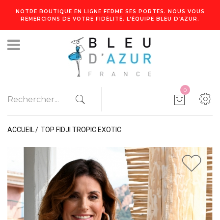
NOTRE BOUTIQUE EN LIGNE FERME SES PORTES. NOUS VOUS
REMERCIONS DE VOTRE FIDÉLITÉ. L’ÉQUIPE BLEU D’AZUR.
0
ACCUEIL
TOP FIDJI TROPIC EXOTIC
1