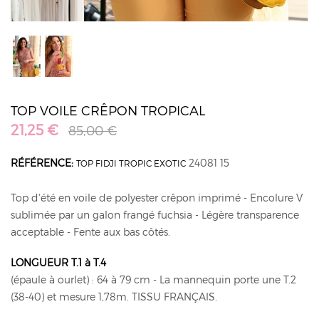
TOP VOILE CRÊPON TROPICAL
21,25 €
85,00 €
RÉFÉRENCE:
24081 15
TOP FIDJI TROPIC EXOTIC
Top d'été en voile de polyester crêpon imprimé - Encolure V
sublimée par un galon frangé fuchsia - Légère transparence
acceptable - Fente aux bas côtés.
LONGUEUR T.1 à T.4
(épaule à ourlet) : 64 à 79 cm - La mannequin porte une T.2
(38-40) et mesure 1,78m. TISSU FRANÇAIS.