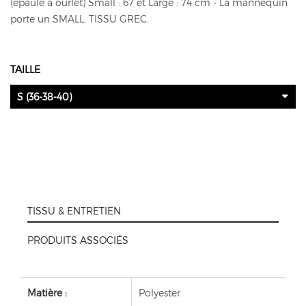
(épaule à ourlet) Small : 67 et Large : 74 cm - La mannequin
porte un SMALL. TISSU GREC.
TAILLE
S (36-38-40)
TISSU & ENTRETIEN
PRODUITS ASSOCIÉS
Matière :
Polyester