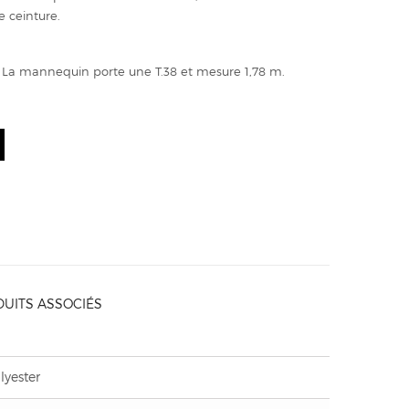
e ceinture.
 - La mannequin porte une T.38 et mesure 1,78 m.
UITS ASSOCIÉS
lyester