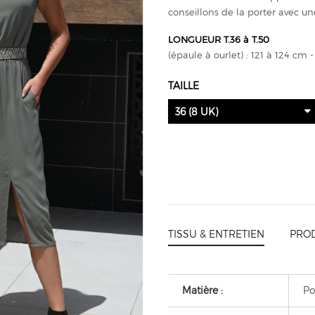
conseillons de la porter avec un
LONGUEUR T.36 à T.50
(épaule à ourlet) : 121 à 124 cm
TAILLE
36 (8 UK)
TISSU & ENTRETIEN
PROD
Matière :
Po