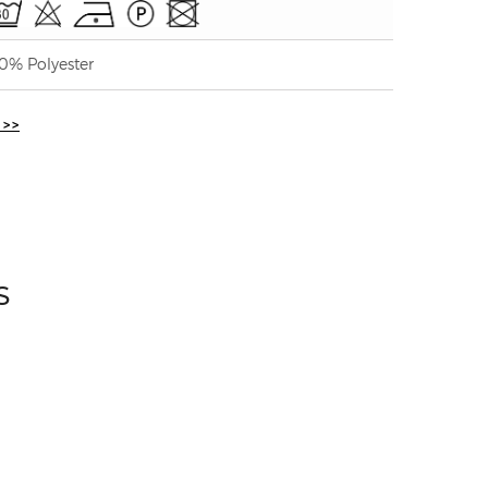
0% Polyester
 >>
S