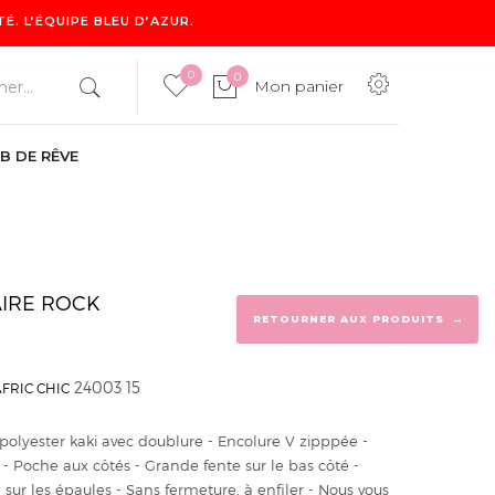
. L’ÉQUIPE BLEU D’AZUR.
0
0
Mon panier
B DE RÊVE
0
Mon panier
AIRE ROCK
→
RETOURNER AUX PRODUITS
24003 15
AFRIC CHIC
polyester kaki avec doublure - Encolure V zipppée -
e - Poche aux côtés - Grande fente sur le bas côté -
 sur les épaules - Sans fermeture, à enfiler - Nous vous