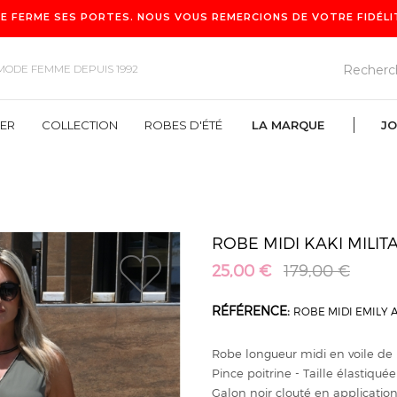
E FERME SES PORTES. NOUS VOUS REMERCIONS DE VOTRE FIDÉLITÉ
MODE FEMME DEPUIS 1992
VER
COLLECTION
ROBES D'ÉTÉ
LA MARQUE
JO
ROBES D'ÉTÉ
LA MARQUE
ROBE MIDI KAKI MILIT
25,00 €
179,00 €
1
RÉFÉRENCE:
ROBE MIDI EMILY 
Robe longueur midi en voile de 
Pince poitrine - Taille élastiqué
Galon noir clouté en application