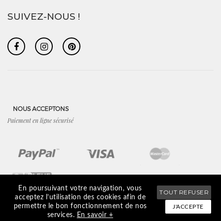
SUIVEZ-NOUS !
NOUS ACCEPTONS
Paiement en ligne sécurisé
En poursuivant votre navigation, vous
TOUT REFUSER
acceptez l’utilisation des cookies afin de
permettre le bon fonctionnement de nos
J'ACCEPTE
CGV
/
Mentions légales
/
Plan du site
/
Recherche boutique
services.
En savoir +