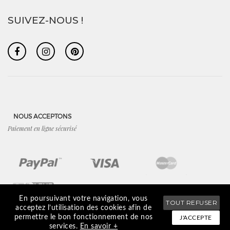
SUIVEZ-NOUS !
NOUS ACCEPTONS
Paiement en ligne sécurisé
En poursuivant votre navigation, vous
TOUT REFUSER
acceptez l’utilisation des cookies afin de
permettre le bon fonctionnement de nos
J'ACCEPTE
CGV
/
Mentions légales
/
Plan du site
/
Recherche boutique
services.
En savoir +