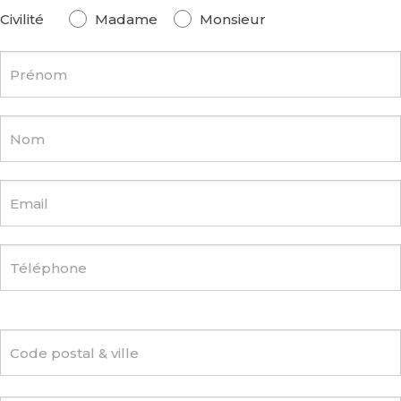
Page
Si
Civilité
Madame
Monsieur
"Hôtesses"
vous
e-
êtes
shop
un
(Smartphone)
humain,
ne
remplissez
pas
ce
champ.